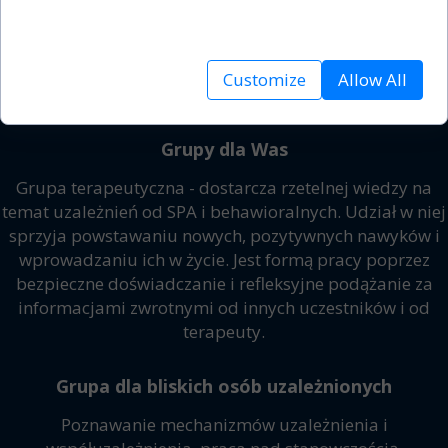
analyze site traffic.
Grupy terapeutyczne
Customize
Allow All
Grupy dla Was
Grupa terapeutyczna - dostarcza rzetelnej wiedzy na
temat uzależnień od SPA i behawioralnych. Udział w niej
sprzyja powstawaniu nowych, pozytywnych nawyków i
wprowadzaniu ich w życie. Jest formą pracy poprzez
bezpieczne doświadczanie i refleksyjne podążanie za
informacjami zwrotnymi od innych uczestników i od
terapeuty.
Grupa dla bliskich osób uzależnionych
Poznawanie mechanizmów uzależnienia i